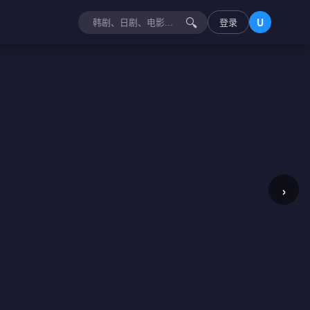
🔍
登录
U
›