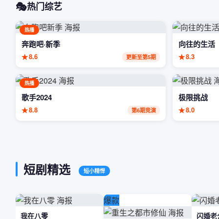
🎭
热门综艺
热播
奔跑吧·新季
向往的生活
★
8.6
★
8.3
更新至第5期
热播
歌手2024
极限挑战
★
8.8
★
8.0
第6期竞演
短剧精选
短小精悍
爆款
我在八零
闪婚老