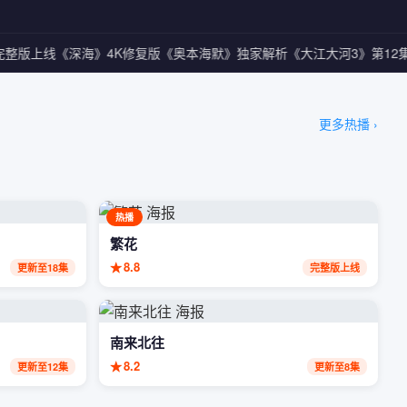
整版上线
《深海》4K修复版
《奥本海默》独家解析
《大江大河3》第12集
更多热播 ›
热播
繁花
★
8.8
更新至18集
完整版上线
南来北往
★
8.2
更新至12集
更新至8集