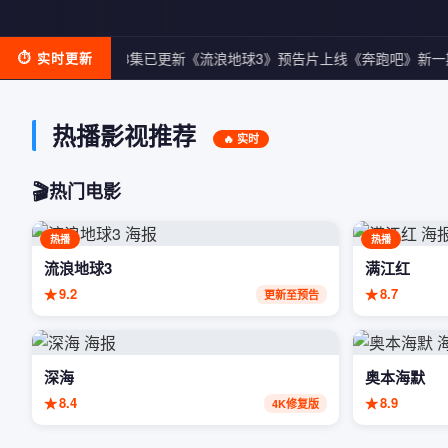
《庆余年2》第18集已更新
⏱ 实时更新
《流浪地球3》预告片上线
《奔跑吧》新一
热播影视推荐
🔥 实时
🎬
热门电影
热播
热播
流浪地球3
满江红
★
9.2
★
8.7
更新至预告
深海
奥本海默
★
8.4
★
8.9
4K修复版