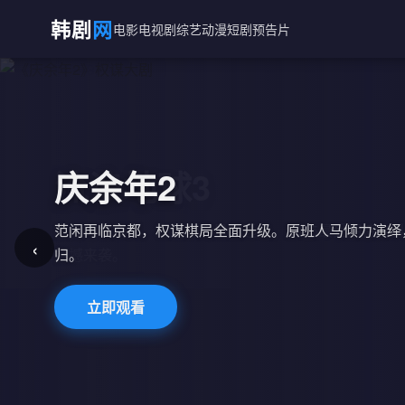
韩剧
网
电影
电视剧
综艺
动漫
短剧
预告片
庆余年2
范闲再临京都，权谋棋局全面升级。原班人马倾力演绎
‹
归。
立即观看