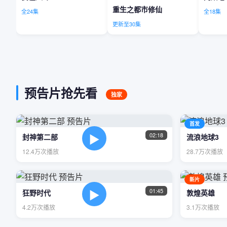
重生之都市修仙
全24集
全18集
更新至30集
预告片抢先看
独家
首发
▶
02:18
封神第二部
流浪地球3
12.4万次播放
28.7万次播放
新片
▶
01:45
狂野时代
敦煌英雄
4.2万次播放
3.1万次播放