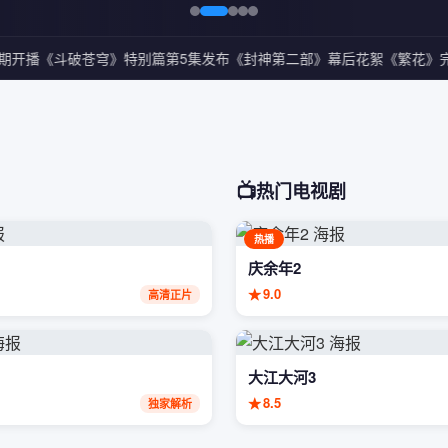
期开播
《斗破苍穹》特别篇第5集发布
《封神第二部》幕后花絮
《繁花》完
📺
热门电视剧
热播
庆余年2
★
9.0
高清正片
大江大河3
★
8.5
独家解析