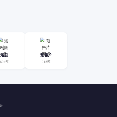
短剧
预告片
694部
215部
台