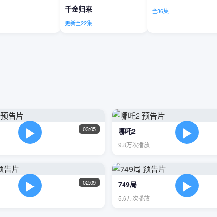
千金归来
全36集
更新至22集
▶
▶
03:05
哪吒2
9.8万次播放
▶
▶
02:09
749局
5.6万次播放