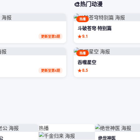
🎨
热门动漫
热播
斗破苍穹·特别篇
★
9.1
更新至第3期
热播
吞噬星空
★
8.5
更新至第4期
热播
公
绝世神医