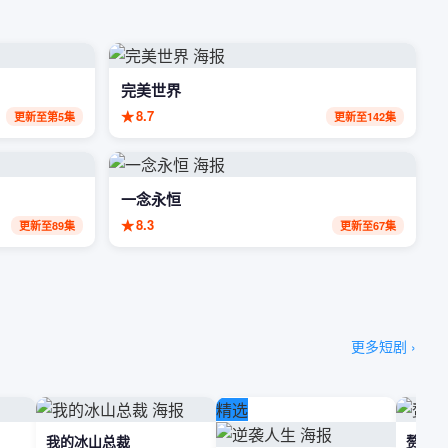
完美世界
★
8.7
更新至第5集
更新至142集
一念永恒
★
8.3
更新至89集
更新至67集
更多短剧 ›
精选
我的冰山总裁
赘婿无